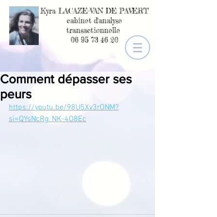
Kyra LACAZE-VAN DE PAVERT
cabinet d'analyse
transactionnelle
06 95 73 46 20
Comment dépasser ses
peurs
https://youtu.be/98U5Xv3rONM?
si=QYsNcRg_NK-4O8Ec