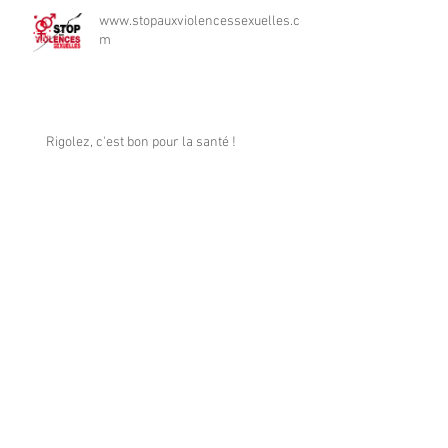
www.stopauxviolencessexuelles.co
m
Rigolez, c'est bon pour la santé !
Archives
juin 2026
(1)
1 post
octobre 2025
(1)
1 post
octobre 2023
(1)
1 post
mai 2021
(1)
1 post
mars 2020
(1)
1 post
août 2019
(1)
1 post
janvier 2019
(1)
1 post