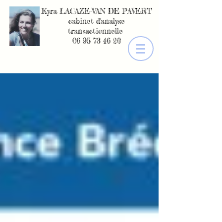
Kyra LACAZE-VAN DE PAVERT
cabinet d'analyse
transactionnelle
06 95 73 46 20