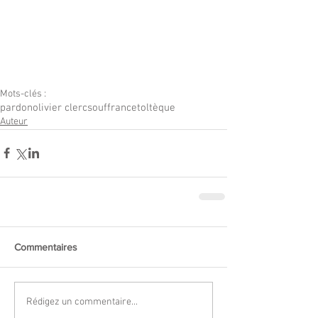
Mots-clés :
pardon
olivier clerc
souffrance
toltèque
Auteur
Commentaires
Rédigez un commentaire...