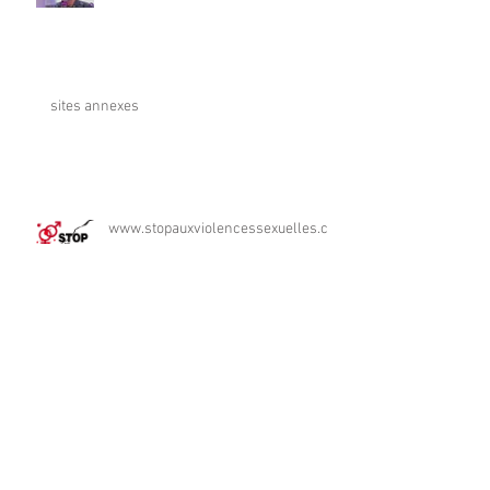
sites annexes
www.stopauxviolencessexuelles.co
m
Rigolez, c'est bon pour la santé !
Archives