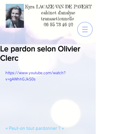
Kyra LACAZE-VAN DE PAVERT
cabinet d'analyse
transactionnelle
06 95 73 46 20
Le pardon selon Olivier
Clerc
https://www.youtube.com/watch?
v=gAWhhGJkS0s
« Peut-on tout pardonner ? » 